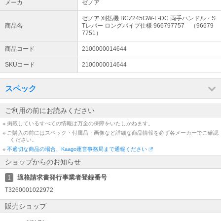
メーカ
ゼノア
●緑化管理向け
ゼノア 刈払機 BCZ245GW-L-DC 両手ハンドル・S
公園・緑地・ゴルフ場・道路等の施設管理に適しています。
商品名
Tレバー ロングパイプ仕様 966797757 （96679
7751）
●別売りナイロンカッタ使用可能
商品コード
2100000014644
畦草や圃場まわりの比較的柔らかい草、障害物や小石の多い場所、壁際の草を
刈る場合に適しています。
SKUコード
2100000014644
●ハンドル形状：両手ハンドル
腕に掛かる負担が少なく平地でのハードな作業向け。
スペック
●レバータイプ：ゼノア独自のSTレバー
ご利用の前にお読みください
固定レバーでアクセル開度を決め、トリガーレバーを握ると開度が固定、離す
とアイドルに戻る仕組みで、安全と使いやすさを追求したレバー。
※ 掲載しているすべての情報は万全の保障をいたしかねます。
※ ご購入の前にはスペック・付属品・画像など詳細な商品情報を必ず各メーカーでご確認
●DC デュアルチョーク
ください。
冷態時の始動性・加速性能を向上させたゼノア独自の新機構です。
※
不適切な商品の場合、Kaago運営事務局まで通報ください
ショップからのお知らせ
●STRATO CHARGED(R)
環境に対応したストラト・チャージド(R)エンジンを搭載しています。
適格請求書発行事業者登録番号
1
T3260001022972
●低振動
振動・振幅を吸収するダンパシャフトを搭載しています。
販売ショップ
●防振ハンドルブラケット