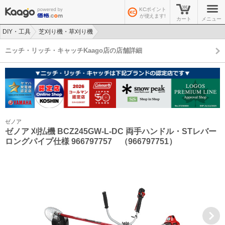
KCポイント
が使えます!
カート
メニュー
DIY・工具
芝刈り機・草刈り機
>
>
ニッチ・リッチ・キャッチKaago店の店舗詳細
ゼノア
ゼノア 刈払機 BCZ245GW-L-DC 両手ハンドル・STレバー
ロングパイプ仕様 966797757 （966797751）