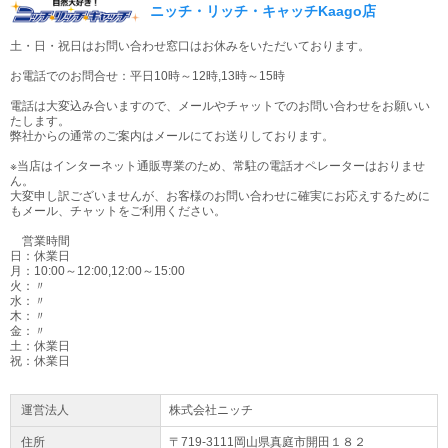
ニッチ・リッチ・キャッチKaago店
両手ハンドル防振ブラケットにより振動を大幅に低減。
土・日・祝日はお問い合わせ窓口はお休みをいただいております。
●ジュラルミンパイプ
アルミパイプの約1.5倍の強度
お電話でのお問合せ：平日10時～12時,13時～15時
■仕様
電話は大変込み合いますので、メールやチャットでのお問い合わせをお願いい
たします。
【スロットルレバー】ST
弊社からの通常のご案内はメールにてお送りしております。
【ハンドル】両手
【本体乾燥質量】4.6kg
※当店はインターネット通販専業のため、常駐の電話オペレーターはおりませ
【サイズ】全長2028×全幅560×全高403mm
ん。
【燃料タンク】0.5L
大変申し訳ございませんが、お客様のお問い合わせに確実にお応えするために
もメール、チャットをご利用ください。
【キャブレタ】ダイヤフラム式ロータリーバルブ
【始動方法】EZスタート
営業時間
【肩掛バンド】両肩タイプ
日：休業日
【刈刃】10”チップソー(255×40P)
月：10:00～12:00,12:00～15:00
【3軸合成値】4.9m/s2
火：〃
水：〃
【排気量】22.5 cm3
木：〃
【スパークプラグ】NGK BPMR8Y
金：〃
【パイプ直径】24 mm
土：休業日
【パイプ長さ】1700 mm
祝：休業日
運営法人
株式会社ニッチ
住所
〒719-3111岡山県
真庭市
開田１８２