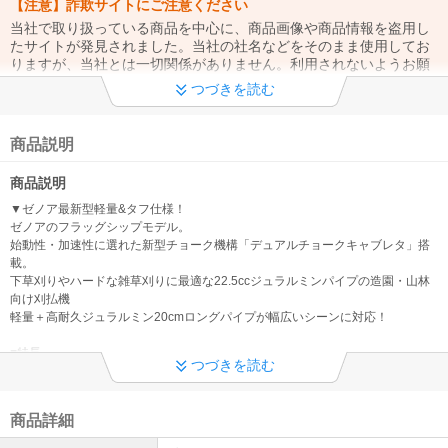
【注意】詐欺サイトにご注意ください
当社で取り扱っている商品を中心に、商品画像や商品情報を盗用し
たサイトが発見されました。当社の社名などをそのまま使用してお
りますが、当社とは一切関係がありません。利用されないようお願
いいたします。
つづきを読む
詳細はこちら
お問い合わせについて
商品説明
お電話のお問合せ 平日10時～15時 電話は大変込み合いますの
商品説明
で、メールやチャットでのお問い合わせをお願いいたします。弊社
からの通常のご案内はメールにてお送りしております。
▼ゼノア最新型軽量&タフ仕様！
ゼノアのフラッグシップモデル。
販売価格について
始動性・加速性に選れた新型チョーク機構「デュアルチョークキャブレタ」搭
載。
メーカーの価格改定により、お届けする商品についているタグの表
下草刈りやハードな雑草刈りに最適な22.5ccジュラルミンパイプの造園・山林
示価格とサイト表示価格（販売価格）が異なる場合がございます。
向け刈払機
ご購入時のサイト表示価格が正しい販売価格ですのでご了承くださ
軽量＋高耐久ジュラルミン20cmロングパイプが幅広いシーンに対応！
い。
■特長
■ 天候等による配達遅延について ■
つづきを読む
●草地向け
配達状況などの詳細につきましては、各運送会社HPにありますお知
畦草刈りや、家まわり、日々の雑草刈り等に適しています。
らせをご確認頂きますようお願い申し上げます。
商品詳細
●山林向け
山林の下草刈りや、堅い草、太い草等の雑草刈りに適しています。