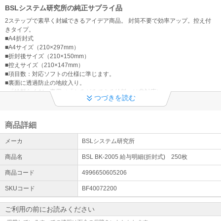
場合がございます。お電話番号をお間違いのないようお願いしま
BSLシステム研究所の純正サプライ品
す。
2ステップで素早く封緘できるアイデア商品。 封筒不要で効率アップ。控え付
きタイプ。
オフィスでの営業時間のお知らせ
■A4折封式
現在、営業時間の一部を在宅勤務としております。《オフィスでの
■A4サイズ（210×297mm）
営業時間》■10：00～16:00※こちらの時間外ではお電話での対応を
■折封後サイズ（210×150mm）
承ることができません。メールにてご連絡いただきますようお願い
■控えサイズ（210×147mm）
致します
■項目数：対応ソフトの仕様に準じます。
■裏面に透過防止の地紋入り。
※「給料らくだ」専用（「かるがるできる給料」は非対応）
つづきを読む
メーカー取り寄せのため納期に1週間ほどいただいております。
商品詳細
メーカ
BSLシステム研究所
商品名
BSL BK-2005 給与明細(折封式) 250枚
商品コード
4996650605206
SKUコード
BF40072200
ご利用の前にお読みください