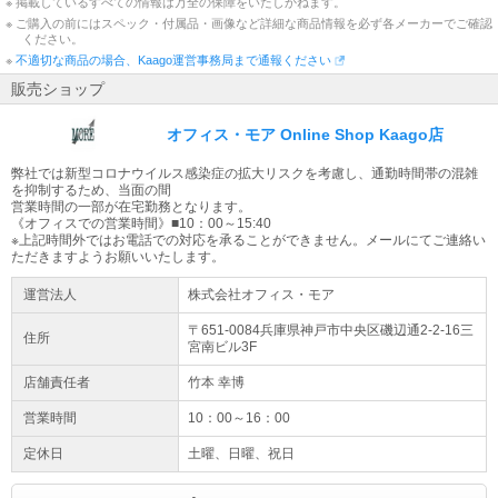
※ 掲載しているすべての情報は万全の保障をいたしかねます。
※ ご購入の前にはスペック・付属品・画像など詳細な商品情報を必ず各メーカーでご確認
ください。
※
不適切な商品の場合、Kaago運営事務局まで通報ください
販売ショップ
オフィス・モア Online Shop Kaago店
弊社では新型コロナウイルス感染症の拡大リスクを考慮し、通勤時間帯の混雑
を抑制するため、当面の間
営業時間の一部が在宅勤務となります。
《オフィスでの営業時間》■10：00～15:40
※上記時間外ではお電話での対応を承ることができません。メールにてご連絡い
ただきますようお願いいたします。
運営法人
株式会社オフィス・モア
〒651-0084兵庫県
神戸市
中央区磯辺通2-2-16
三
住所
宮南ビル3F
店舗責任者
竹本 幸博
営業時間
10：00～16：00
定休日
土曜、日曜、祝日