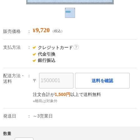
9,720
¥
販売価格
（税込）
支払方法
クレジットカード
詳
代金引換
細
銀行振込
配送方法・
〒
送料を確認
送料
注文合計が
1,500円
以上で送料無料
※離島は対象外
発送日
～3営業日
数量