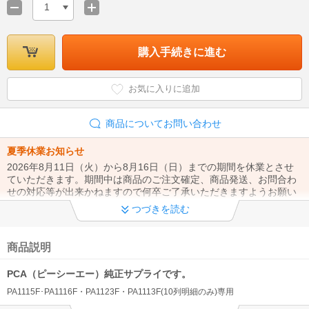
1
購入手続きに進む
お気に入りに追加
商品についてお問い合わせ
夏季休業お知らせ
2026年8月11日（火）から8月16日（日）までの期間を休業とさせ
ていただきます。期間中は商品のご注文確定、商品発送、お問合わ
せの対応等が出来かねますので何卒ご了承いただきますようお願い
致します。
つづきを読む
◆クレジットカード不正利用対策につきまして◆
昨今のクレジットカード決済でのなりすまし注文の対策として、 ク
商品説明
レジット決済でのご注文の際はご本人様利用の確認のお電話を行う
場合がございます。お電話番号をお間違いのないようお願いしま
PCA（ピーシーエー）純正サプライです。
す。
PA1115F･PA1116F・PA1123F・PA1113F(10列明細のみ)専用