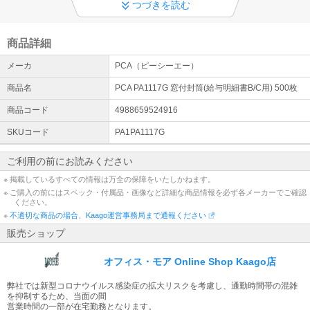
オフィスでの営業時間のお知らせ
つづきを読む
現在、営業時間の一部を在宅勤務としております。《オフィスでの
営業時間》■10：00～16:00※こちらの時間外ではお電話での対応を
承ることができません。メールにてご連絡いただきますようお願い
商品詳細
致します
メーカ
PCA（ピーシーエー）
商品名
PCA PA1117G 窓付封筒(給与明細書B/C用) 500枚
商品コード
4988659524916
SKUコード
PA1PA1117G
ご利用の前にお読みください
※ 掲載しているすべての情報は万全の保障をいたしかねます。
※ ご購入の前にはスペック・付属品・画像など詳細な商品情報を必ず各メーカーでご確認
ください。
※
不適切な商品の場合、Kaago運営事務局まで通報ください
販売ショップ
オフィス・モア Online Shop Kaago店
弊社では新型コロナウイルス感染症の拡大リスクを考慮し、通勤時間帯の混雑
を抑制するため、当面の間
営業時間の一部が在宅勤務となります。