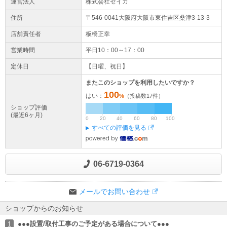
運営法人
株式会社セイカ
住所
〒546-0041大阪府
大阪市東住吉区
桑津3-13-3
店舗責任者
板橋正幸
営業時間
平日10：00～17：00
定休日
【日曜、祝日】
またこのショップを利用したいですか？
100
はい：
%
（投稿数
17
件）
ショップ評価
(最近6ヶ月)
0
20
40
60
80
100
すべての評価を見る
06-6719-0364
メールでお問い合わせ
ショップからのお知らせ
●●●設置/取付工事のご予定がある場合について●●●
1