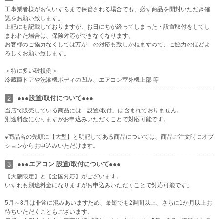
工事業者様がお伺いするまで保管される場合でも、必ず商品を開封いただき確
認をお願い致します。
上記にも記載しておりますが、お日にちが経ってしまった・設置取付をしてし
まわれた場合は、保険対応ができなくなります。
お客様のご協力なくしては万が一の対応も致しかねますので、ご協力のほどよ
ろしくお願い致します。
＜特に多い破損例＞
冷蔵庫ドアや洗濯機ボディの凹み、エアコン室外機上部 等
●●●設置/取付について●●●
2
当店で販売している商品には「設置/取付」は含まれておりません。
別途料金になりますがお申込みいただくことで対応可能です。
※商品名の先頭に【大型】と明記してある商品については、商品ご注文時にオプ
ションからお申込みいただけます。
●●●エアコン 設置/取付について●●●
3
【大阪限定】と【全国対応】がございます。
いずれも別途料金になりますがお申込みいただくことで対応可能です。
5月～8月は非常に混みあいますため、最短でも2週間以上、さらに1か月以上お
待ちいただくこともございます。