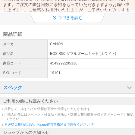
ます。ご注文の際は日数に余裕をもっていただきますようお願い申
し上げます。ご迷惑をお掛けいたしますが、ご了承いただきますよ
うお願いいたします。
つづきを読む
詳細はこちら
繁忙期や自然災害などによる商品配送遅延に関して
商品詳細
ご注文時、指定いただきました、配送日時に間に合うよう出荷させ
メーカ
CANON
ていただいておりますが、荷物量が増える繁忙期や天候不良などの
影響で配送が遅れる場合がございます。ご容赦頂きますようお願い
商品名
EOS R50 ダブルズームキット [ホワイト]
申し上げます。
商品コード
4549292205336
当ストアの運営について
SKUコード
19101
銀行振込は営業日14時までのご入金確認、代金引換は営業日14時ま
での注文で当日出荷致します。土・日・祝日、また営業日カレンダ
ー記載の休業日はお休みを頂戴しております。ご来店購入はお断り
スペック
しております。
ご利用の前にお読みください
よくあるご質問
※ 掲載しているすべての情報は万全の保障をいたしかねます。
当ストアの商品は全品新品未使用品です。領収書や適格請求書（イ
※ ご購入の前にはスペック・付属品・画像など詳細な商品情報を必ず各メーカーでご確認
ンボイス）、店頭購入、免税など、ご不明な点がございましたら、
ください。
『よくあるご質問一覧』をご確認下さい。
※
不適切な商品の場合、Kaago運営事務局まで通報ください
詳細はこちら
ショップからのお知らせ