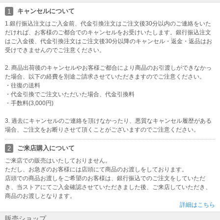
パナソニック製メンズシェーバー『ES-PV6A』『ES-PV3A』につい
キャンセルについて
1
て大事なお知らせ
1.銀行振込注文はご入金前、代金引換注文はご注文後30分以内のご連絡をいた
パナソニック製メンズシェーバーラムダッシュ『ES-PV6A』『ES-P
だければ、お客様のご都合でのキャンセルをお受けいたします。銀行振込注文
V3A』の同梱USBケーブルの自主交換（リコール）に関するお知ら
はご入金後、代金引換注文はご注文後30分以降のキャンセル・返金・返品はお
せです。詳細は別途ページにてご確認をお願い申し上げます。
受けできませんのでご注意ください。
詳細はこちら
2. 商品出荷後のキャンセルやお客様ご都合により商品のお引渡しができなかっ
た場合、以下の経費を別途ご請求させていただきますのでご注意ください。
・往復の送料
・代金引換でご注文いただいた場合、代金引換料
・手数料(3,000円)
3. 過去にキャンセルのご連絡を頂けなかったり、悪質なキャンセル履歴がある
場合、ご注文をお断りさせて頂くことがございますのでご注意ください。
ご来店購入について
2
ご来店での販売はいたしておりません。
ただし、お急ぎのお客様には店頭にて商品のお渡しをしております。
店頭での商品お渡しをご希望のお客様は、銀行振込でのご注文をしていただ
き、当ストアにてご入金確認させていただきました後、ご来店していただき、
商品のお渡しとなります。
詳細はこちら
販売ショップ