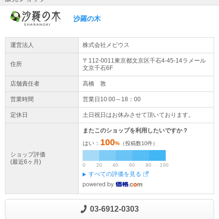
沙羅の木
運営法人
株式会社メビウス
〒112-0011東京都
文京区
千石4-45-14
ラメール
住所
文京千石6F
店舗責任者
高橋 敦
営業時間
営業日10:00～18：00
定休日
土日祝日はお休みさせて頂いております。
またこのショップを利用したいですか？
100
はい：
%
（投稿数
10
件）
ショップ評価
(最近6ヶ月)
0
20
40
60
80
100
すべての評価を見る
03-6912-0303