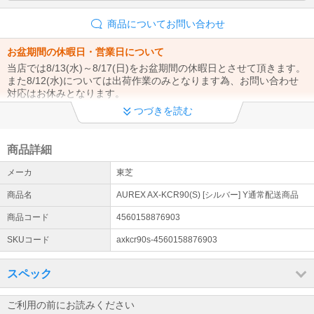
商品についてお問い合わせ
お盆期間の休暇日・営業日について
当店では8/13(水)～8/17(日)をお盆期間の休暇日とさせて頂きます。
また8/12(水)については出荷作業のみとなります為、お問い合わせ
対応はお休みとなります。
詳細はこちら
つづきを読む
メーカー直送について
商品詳細
注文確認後、翌営業日までに在庫状況メールを送信します。内容を
ご確認・ご返信いただいた時点で注文確定となり、メーカーへ発注
メーカ
東芝
します。なお、メーカー直送品のためお届け先は法人・事業主様限
定となります。
商品名
AUREX AX-KCR90(S) [シルバー] Y通常配送商品
エアコン工事に関するお知らせ
商品コード
4560158876903
設置工事のお申し込み増加に伴い、誠に勝手ながら一部商品につき
SKUコード
axkcr90s-4560158876903
ましては新規での工事申込受付を停止させていただいております。※
ご注文時のエアコン設置工事に関する選択ボックスを非表示に設定
にしております。
スペック
ご利用の前にお読みください