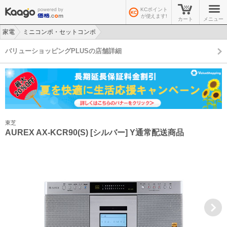
KCポイント
が使えます!
カート
メニュー
家電
ミニコンポ・セットコンポ
>
>
バリューショッピングPLUSの店舗詳細
東芝
AUREX AX-KCR90(S) [シルバー] Y通常配送商品