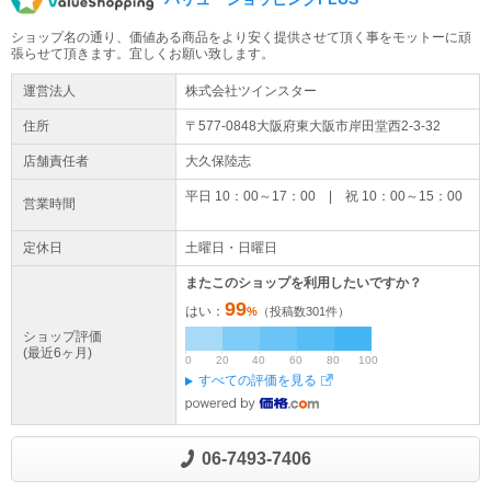
ショップ名の通り、価値ある商品をより安く提供させて頂く事をモットーに頑
張らせて頂きます。宜しくお願い致します。
運営法人
株式会社ツインスター
住所
〒577-0848大阪府
東大阪市
岸田堂西
2-3-32
店舗責任者
大久保陸志
平日 10：00～17：00 | 祝 10：00～15：00
営業時間
定休日
土曜日・日曜日
またこのショップを利用したいですか？
99
はい：
%
（投稿数
301
件）
ショップ評価
(最近6ヶ月)
0
20
40
60
80
100
すべての評価を見る
06-7493-7406