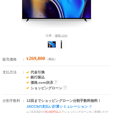
出典：
価格.com
269,800
¥
販売価格
（税込）
支払方法
代金引換
銀行振込
価格.com決済
詳
ショッピングローン
細
詳
細
分割手数料
12回までショッピングローン分割手数料無料！
JACCSの支払い計算シミュレーション
※ご注文合計が
30,000円以上
でショッピングローンをご利用いただ