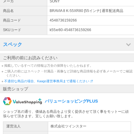
メーカ
SONY
します。なお、メーカー直送品のためお届け先は法人・事業主様限
定となります。
商品名
BRAVIA 8 K-55XR80 [55インチ] 通常配送商品
エアコン工事に関するお知らせ
商品コード
4548736159266
設置工事のお申し込み増加に伴い、誠に勝手ながら一部商品につき
SKUコード
k55xr80-4548736159266
ましては新規での工事申込受付を停止させていただいております。※
ご注文時のエアコン設置工事に関する選択ボックスを非表示に設定
にしております。
スペック
ご利用の前にお読みください
※ 掲載しているすべての情報は万全の保障をいたしかねます。
※ ご購入の前にはスペック・付属品・画像など詳細な商品情報を必ず各メーカーでご確認
ください。
※
不適切な商品の場合、Kaago運営事務局まで通報ください
販売ショップ
バリューショッピングPLUS
ショップ名の通り、価値ある商品をより安く提供させて頂く事をモットーに頑
張らせて頂きます。宜しくお願い致します。
運営法人
株式会社ツインスター