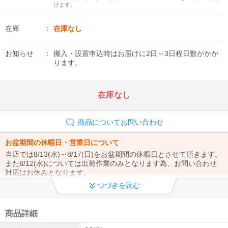
けます。
在庫
在庫なし
お知らせ
搬入・設置申込時はお届けに2日～3日程日数がかか
ります。
在庫なし
商品についてお問い合わせ
お盆期間の休暇日・営業日について
当店では8/13(水)～8/17(日)をお盆期間の休暇日とさせて頂きます。
また8/12(水)については出荷作業のみとなります為、お問い合わせ
対応はお休みとなります。
詳細はこちら
つづきを読む
メーカー直送について
商品詳細
注文確認後、翌営業日までに在庫状況メールを送信します。内容を
ご確認・ご返信いただいた時点で注文確定となり、メーカーへ発注