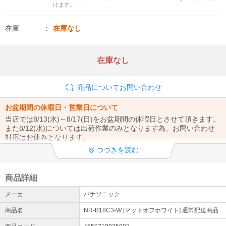
けます。
在庫
在庫なし
在庫なし
商品についてお問い合わせ
お盆期間の休暇日・営業日について
当店では8/13(水)～8/17(日)をお盆期間の休暇日とさせて頂きます。
また8/12(水)については出荷作業のみとなります為、お問い合わせ
対応はお休みとなります。
詳細はこちら
つづきを読む
メーカー直送について
商品詳細
注文確認後、翌営業日までに在庫状況メールを送信します。内容を
ご確認・ご返信いただいた時点で注文確定となり、メーカーへ発注
メーカ
パナソニック
します。なお、メーカー直送品のためお届け先は法人・事業主様限
定となります。
商品名
NR-B18C3-W [マットオフホワイト] 通常配送商品