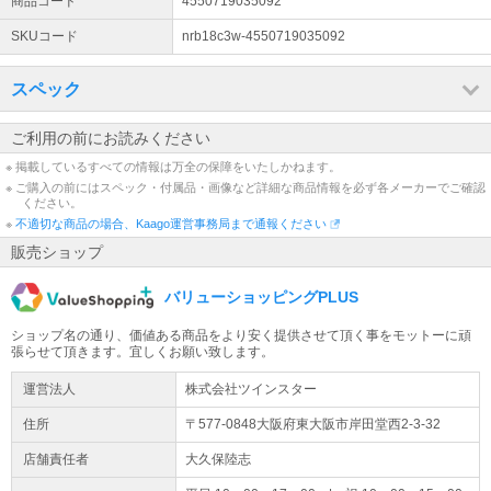
エアコン工事に関するお知らせ
商品コード
4550719035092
設置工事のお申し込み増加に伴い、誠に勝手ながら一部商品につき
SKUコード
nrb18c3w-4550719035092
ましては新規での工事申込受付を停止させていただいております。※
ご注文時のエアコン設置工事に関する選択ボックスを非表示に設定
にしております。
スペック
ご利用の前にお読みください
※ 掲載しているすべての情報は万全の保障をいたしかねます。
※ ご購入の前にはスペック・付属品・画像など詳細な商品情報を必ず各メーカーでご確認
ください。
※
不適切な商品の場合、Kaago運営事務局まで通報ください
販売ショップ
バリューショッピングPLUS
ショップ名の通り、価値ある商品をより安く提供させて頂く事をモットーに頑
張らせて頂きます。宜しくお願い致します。
運営法人
株式会社ツインスター
住所
〒577-0848大阪府
東大阪市
岸田堂西
2-3-32
店舗責任者
大久保陸志