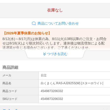
在庫なし
商品についてお問い合わせ
【2026年夏季休業のお知らせ】
8/12(水)～8/17(月)は休業の為、8/11(火)13時以降のご注文・お問合
せは8/18(火)より順次対応いたします。連休後は物流増加による配
送遅延が生じる場合がございます。ご了承くださいませ。
つづきを読む
【商品発送についてのご案内】
当店は土曜・日曜は休業日となります。ご注文のタイミングにより
営業日(月曜日)からの発送となる場合がございます。ご了承くださ
商品詳細
いませ。
メーカ
日立
エアコン設置工事お申込みまたはご検討のお客様へ
商品名
白くまくん RAS-AJ2825S(W) [スターホワイト]
エアコン設置サービスは全国対応しております（窓用エアコンは工
事対象外です）。 エアコンのご注文→商品の出荷→設置業者様より
商品コード
4549873206332
工事日のご連絡→設置工事の流れとなります。（商品は先納品で
SKUコード
4549873206332
す）
配送について