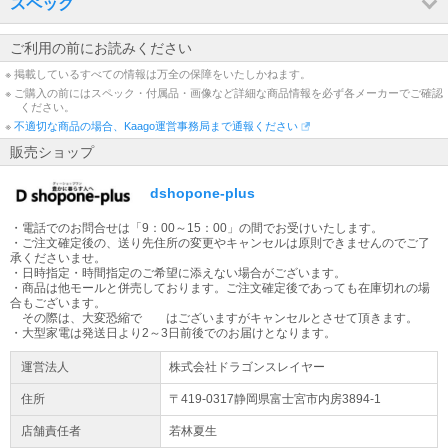
スペック
配送先が【沖縄県・離島】の場合は通常配送と異なるため、ご注文
をいただいた商品によっては、お届けまで日数を要する場合がござ
ご利用の前にお読みください
います。ご了承くださいませ。
※ 掲載しているすべての情報は万全の保障をいたしかねます。
※ ご購入の前にはスペック・付属品・画像など詳細な商品情報を必ず各メーカーでご確認
出荷日についてのお知らせ
ください。
平日13時までの代引きご注文(振り込みご入金確認)は当日出荷致し
※
不適切な商品の場合、Kaago運営事務局まで通報ください
ます(土日除く)。【大型商品】に関しては輸送方法が通常の宅配便
販売ショップ
とは異なる為、ご入金確認後の発送から2～3日での配送予定となり
ます。
dshopone-plus
大型商品の配送について
・電話でのお問合せは「9：00～15：00」の間でお受けいたします。
大型商品（梱包サイズ合計が260cmもしくは50kg以上）はヤマトホ
・ご注文確定後の、送り先住所の変更やキャンセルは原則できませんのでご了
ームコンビニエンスでの配送となります。配送業者より到着時間の
承くださいませ。
ご連絡が当日午前中にございます。
・日時指定・時間指定のご希望に添えない場合がございます。
・商品は他モールと併売しております。ご注文確定後であっても在庫切れの場
合もございます。
大型家電をご購入のお客様へ
その際は、大変恐縮で はございますがキャンセルとさせて頂きます。
大型商品は原則日時指定不可となります。配送日のご入力は希望日
・大型家電は発送日より2～3日前後でのお届けとなります。
となります。地域によってはご希望に添えない場合もございます。
運営法人
株式会社ドラゴンスレイヤー
ご容赦ください。 ※大型商品配送不可地域：沖縄、その他離島地域
全域
住所
〒419-0317静岡県
富士宮市
内房3894-1
店舗責任者
若林夏生