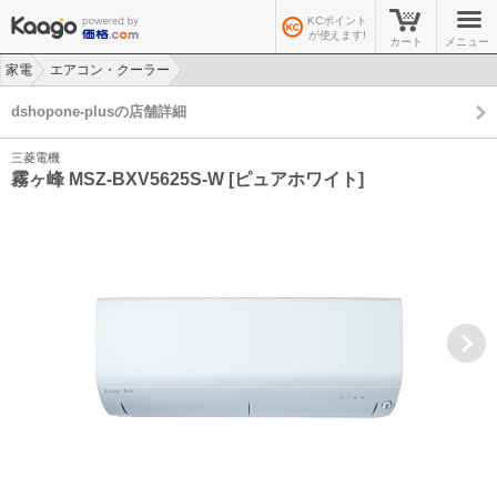
KCポイント
が使えます!
カート
メニュー
家電
エアコン・クーラー
>
>
dshopone-plusの店舗詳細
三菱電機
霧ヶ峰 MSZ-BXV5625S-W [ピュアホワイト]