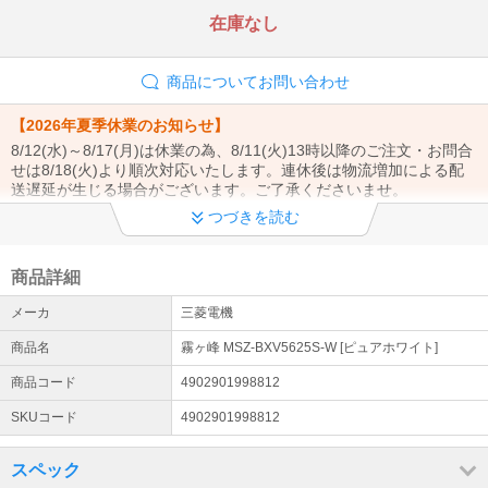
在庫なし
商品についてお問い合わせ
【2026年夏季休業のお知らせ】
8/12(水)～8/17(月)は休業の為、8/11(火)13時以降のご注文・お問合
せは8/18(火)より順次対応いたします。連休後は物流増加による配
送遅延が生じる場合がございます。ご了承くださいませ。
つづきを読む
【商品発送についてのご案内】
当店は土曜・日曜は休業日となります。ご注文のタイミングにより
営業日(月曜日)からの発送となる場合がございます。ご了承くださ
商品詳細
いませ。
メーカ
三菱電機
エアコン設置工事お申込みまたはご検討のお客様へ
商品名
霧ヶ峰 MSZ-BXV5625S-W [ピュアホワイト]
エアコン設置サービスは全国対応しております（窓用エアコンは工
事対象外です）。 エアコンのご注文→商品の出荷→設置業者様より
商品コード
4902901998812
工事日のご連絡→設置工事の流れとなります。（商品は先納品で
SKUコード
4902901998812
す）
配送について
スペック