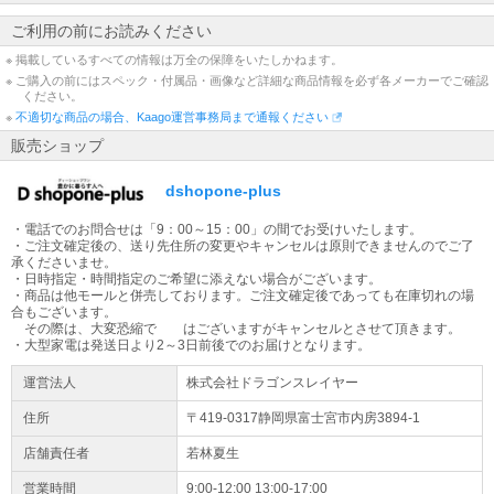
配送先が【沖縄県・離島】の場合は通常配送と異なるため、ご注文
をいただいた商品によっては、お届けまで日数を要する場合がござ
ご利用の前にお読みください
います。ご了承くださいませ。
※ 掲載しているすべての情報は万全の保障をいたしかねます。
※ ご購入の前にはスペック・付属品・画像など詳細な商品情報を必ず各メーカーでご確認
出荷日についてのお知らせ
ください。
平日13時までの代引きご注文(振り込みご入金確認)は当日出荷致し
※
不適切な商品の場合、Kaago運営事務局まで通報ください
ます(土日除く)。【大型商品】に関しては輸送方法が通常の宅配便
販売ショップ
とは異なる為、ご入金確認後の発送から2～3日での配送予定となり
ます。
dshopone-plus
大型商品の配送について
・電話でのお問合せは「9：00～15：00」の間でお受けいたします。
大型商品（梱包サイズ合計が260cmもしくは50kg以上）はヤマトホ
・ご注文確定後の、送り先住所の変更やキャンセルは原則できませんのでご了
ームコンビニエンスでの配送となります。配送業者より到着時間の
承くださいませ。
ご連絡が当日午前中にございます。
・日時指定・時間指定のご希望に添えない場合がございます。
・商品は他モールと併売しております。ご注文確定後であっても在庫切れの場
合もございます。
大型家電をご購入のお客様へ
その際は、大変恐縮で はございますがキャンセルとさせて頂きます。
大型商品は原則日時指定不可となります。配送日のご入力は希望日
・大型家電は発送日より2～3日前後でのお届けとなります。
となります。地域によってはご希望に添えない場合もございます。
運営法人
株式会社ドラゴンスレイヤー
ご容赦ください。 ※大型商品配送不可地域：沖縄、その他離島地域
全域
住所
〒419-0317静岡県
富士宮市
内房3894-1
店舗責任者
若林夏生
営業時間
9:00-12:00 13:00-17:00