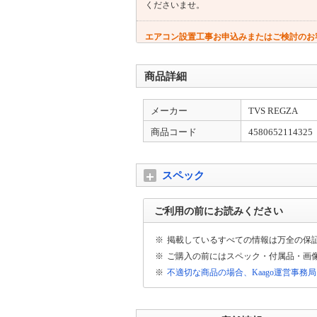
くださいませ。
エアコン設置工事お申込みまたはご検討のお
エアコン設置サービスは全国対応しておりま
者様より工事日のご連絡→設置工事の流れと
商品詳細
配送について
メーカー
TVS REGZA
配送先が【沖縄県・離島】の場合は通常配送
がございます。ご了承くださいませ。
商品コード
4580652114325
出荷日についてのお知らせ
平日13時までの代引きご注文(振り込みご入
スペック
宅配便とは異なる為、ご入金確認後の発送か
ご利用の前にお読みください
大型商品の配送について
大型商品（梱包サイズ合計が260cmもしく
※
掲載しているすべての情報は万全の保
時間のご連絡が当日午前中にございます。
※
ご購入の前にはスペック・付属品・画
※
不適切な商品の場合、Kaago運営事務
大型家電をご購入のお客様へ
大型商品は原則日時指定不可となります。配
ます。ご容赦ください。 ※大型商品配送不