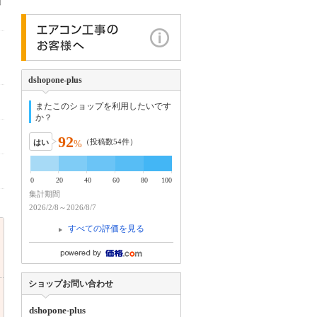
利
dshopone-plus
またこのショップを利用したいです
か？
92
（投稿数
54
件）
はい
%
0
20
40
60
80
100
集計期間
2026/2/8～2026/8/7
すべての評価を見る
ショップお問い合わせ
dshopone-plus