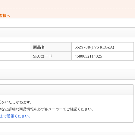
客様へ
す（窓用エアコンは工事対象外です）。 エアコンのご注文→商品の出荷→設置業
なります。（商品は先納品です）
商品名
65Z970R(TVS REGZA)
と異なるため、ご注文をいただいた商品によっては、お届けまで日数を要する場合
SKUコード
4580652114325
金確認)は当日出荷致します(土日除く)。【大型商品】に関しては輸送方法が通常の
ら2～3日での配送予定となります。
は50kg以上）はヤマトホームコンビニエンスでの配送となります。配送業者より到着
証をいたしかねます。
像など詳細な商品情報を必ず各メーカーでご確認ください。
局まで通報ください。
送日のご入力は希望日となります。地域によってはご希望に添えない場合もござい
可地域：沖縄、その他離島地域全域