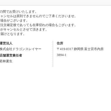
0」の間でお受けいたします。
キャンセルは原則できませんのでご了承くださいませ。
い場合がございます。
ご注文確定後であっても在庫切れの場合もございます。
がキャンセルとさせて頂きます。
お届けとなります。
運営法人
住所
株式会社ドラゴンスレイヤー
〒
419-0317
静岡県
富士宮市
内房
3894-1
店舗運営責任者
若林夏生