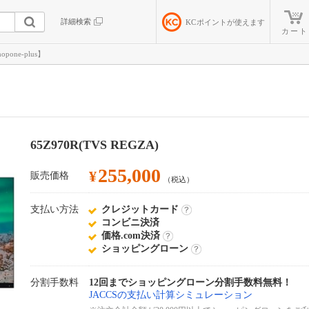
詳細検索
KC
ポイントが使えます
カート
opone-plus】
65Z970R(TVS REGZA)
255,000
¥
販売価格
（税込）
支払い方法
クレジットカード
詳
コンビニ決済
細
価格.com決済
詳
ショッピングローン
細
詳
細
分割手数料
12回までショッピングローン分割手数料無料！
JACCSの支払い計算シミュレーション