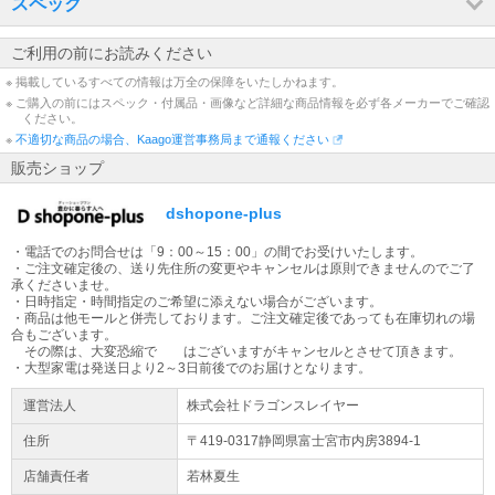
スペック
配送先が【沖縄県・離島】の場合は通常配送と異なるため、ご注文
をいただいた商品によっては、お届けまで日数を要する場合がござ
ご利用の前にお読みください
います。ご了承くださいませ。
※ 掲載しているすべての情報は万全の保障をいたしかねます。
※ ご購入の前にはスペック・付属品・画像など詳細な商品情報を必ず各メーカーでご確認
出荷日についてのお知らせ
ください。
平日13時までの代引きご注文(振り込みご入金確認)は当日出荷致し
※
不適切な商品の場合、Kaago運営事務局まで通報ください
ます(土日除く)。【大型商品】に関しては輸送方法が通常の宅配便
販売ショップ
とは異なる為、ご入金確認後の発送から2～3日での配送予定となり
ます。
dshopone-plus
大型商品の配送について
・電話でのお問合せは「9：00～15：00」の間でお受けいたします。
大型商品（梱包サイズ合計が260cmもしくは50kg以上）はヤマトホ
・ご注文確定後の、送り先住所の変更やキャンセルは原則できませんのでご了
ームコンビニエンスでの配送となります。配送業者より到着時間の
承くださいませ。
ご連絡が当日午前中にございます。
・日時指定・時間指定のご希望に添えない場合がございます。
・商品は他モールと併売しております。ご注文確定後であっても在庫切れの場
合もございます。
大型家電をご購入のお客様へ
その際は、大変恐縮で はございますがキャンセルとさせて頂きます。
大型商品は原則日時指定不可となります。配送日のご入力は希望日
・大型家電は発送日より2～3日前後でのお届けとなります。
となります。地域によってはご希望に添えない場合もございます。
運営法人
株式会社ドラゴンスレイヤー
ご容赦ください。 ※大型商品配送不可地域：沖縄、その他離島地域
全域
住所
〒419-0317静岡県
富士宮市
内房3894-1
店舗責任者
若林夏生