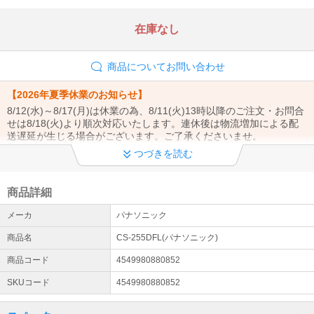
在庫なし
商品についてお問い合わせ
【2026年夏季休業のお知らせ】
8/12(水)～8/17(月)は休業の為、8/11(火)13時以降のご注文・お問合
せは8/18(火)より順次対応いたします。連休後は物流増加による配
送遅延が生じる場合がございます。ご了承くださいませ。
つづきを読む
【商品発送についてのご案内】
当店は土曜・日曜は休業日となります。ご注文のタイミングにより
営業日(月曜日)からの発送となる場合がございます。ご了承くださ
商品詳細
いませ。
メーカ
パナソニック
エアコン設置工事お申込みまたはご検討のお客様へ
商品名
CS-255DFL(パナソニック)
エアコン設置サービスは全国対応しております（窓用エアコンは工
事対象外です）。 エアコンのご注文→商品の出荷→設置業者様より
商品コード
4549980880852
工事日のご連絡→設置工事の流れとなります。（商品は先納品で
SKUコード
4549980880852
す）
配送について