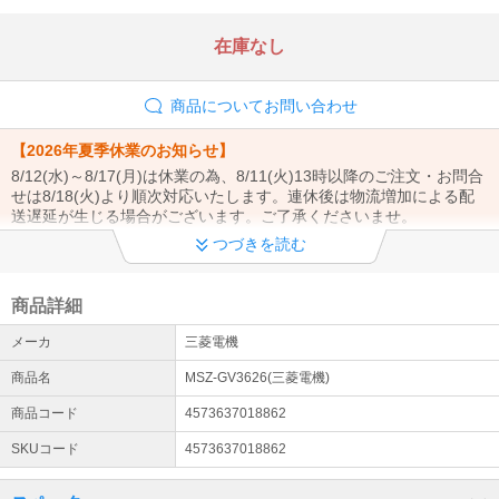
在庫なし
商品についてお問い合わせ
【2026年夏季休業のお知らせ】
8/12(水)～8/17(月)は休業の為、8/11(火)13時以降のご注文・お問合
せは8/18(火)より順次対応いたします。連休後は物流増加による配
送遅延が生じる場合がございます。ご了承くださいませ。
つづきを読む
【商品発送についてのご案内】
当店は土曜・日曜は休業日となります。ご注文のタイミングにより
営業日(月曜日)からの発送となる場合がございます。ご了承くださ
商品詳細
いませ。
メーカ
三菱電機
エアコン設置工事お申込みまたはご検討のお客様へ
商品名
MSZ-GV3626(三菱電機)
エアコン設置サービスは全国対応しております（窓用エアコンは工
事対象外です）。 エアコンのご注文→商品の出荷→設置業者様より
商品コード
4573637018862
工事日のご連絡→設置工事の流れとなります。（商品は先納品で
SKUコード
4573637018862
す）
配送について