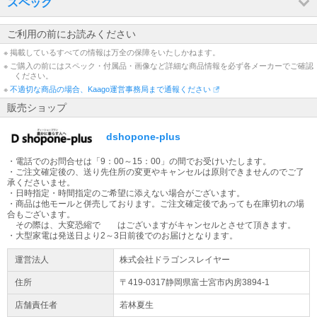
スペック
配送先が【沖縄県・離島】の場合は通常配送と異なるため、ご注文
をいただいた商品によっては、お届けまで日数を要する場合がござ
ご利用の前にお読みください
います。ご了承くださいませ。
※ 掲載しているすべての情報は万全の保障をいたしかねます。
※ ご購入の前にはスペック・付属品・画像など詳細な商品情報を必ず各メーカーでご確認
出荷日についてのお知らせ
ください。
平日13時までの代引きご注文(振り込みご入金確認)は当日出荷致し
※
不適切な商品の場合、Kaago運営事務局まで通報ください
ます(土日除く)。【大型商品】に関しては輸送方法が通常の宅配便
販売ショップ
とは異なる為、ご入金確認後の発送から2～3日での配送予定となり
ます。
dshopone-plus
大型商品の配送について
・電話でのお問合せは「9：00～15：00」の間でお受けいたします。
大型商品（梱包サイズ合計が260cmもしくは50kg以上）はヤマトホ
・ご注文確定後の、送り先住所の変更やキャンセルは原則できませんのでご了
ームコンビニエンスでの配送となります。配送業者より到着時間の
承くださいませ。
ご連絡が当日午前中にございます。
・日時指定・時間指定のご希望に添えない場合がございます。
・商品は他モールと併売しております。ご注文確定後であっても在庫切れの場
合もございます。
大型家電をご購入のお客様へ
その際は、大変恐縮で はございますがキャンセルとさせて頂きます。
大型商品は原則日時指定不可となります。配送日のご入力は希望日
・大型家電は発送日より2～3日前後でのお届けとなります。
となります。地域によってはご希望に添えない場合もございます。
運営法人
株式会社ドラゴンスレイヤー
ご容赦ください。 ※大型商品配送不可地域：沖縄、その他離島地域
全域
住所
〒419-0317静岡県
富士宮市
内房3894-1
店舗責任者
若林夏生