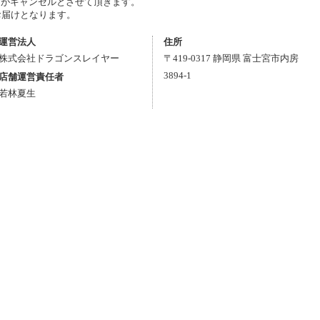
がキャンセルとさせて頂きます。
お届けとなります。
運営法人
住所
株式会社ドラゴンスレイヤー
〒
419-0317
静岡県
富士宮市
内房
3894-1
店舗運営責任者
若林夏生