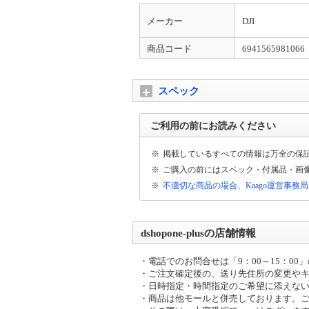
配送について
配送先が【沖縄県・離島】の場合は通常配送
メーカー
DJI
がございます。ご了承くださいませ。
商品コード
6941565981066
出荷日についてのお知らせ
平日13時までの代引きご注文(振り込みご入
宅配便とは異なる為、ご入金確認後の発送か
スペック
大型商品の配送について
ご利用の前にお読みください
大型商品（梱包サイズ合計が260cmもしく
時間のご連絡が当日午前中にございます。
※
掲載しているすべての情報は万全の保
※
ご購入の前にはスペック・付属品・画
大型家電をご購入のお客様へ
※
不適切な商品の場合、Kaago運営事務
大型商品は原則日時指定不可となります。配
ます。ご容赦ください。 ※大型商品配送不
dshopone-plusの店舗情報
・電話でのお問合せは「9：00～15：0
・ご注文確定後の、送り先住所の変更や
・日時指定・時間指定のご希望に添えな
・商品は他モールと併売しております。