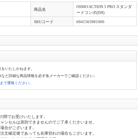
OSMO ACTION 5 PRO スタンダ
と異なるため、ご注文をいただいた商品によっては、お届けまで日数を要する場合
商品名
ードコンボ(DJI)
SKUコード
6941565981066
金確認)は当日出荷致します(土日除く)。【大型商品】に関しては輸送方法が通常の
ら2～3日での配送予定となります。
は50kg以上）はヤマトホームコンビニエンスでの配送となります。配送業者より到着
証をいたしかねます。
像など詳細な商品情報を必ず各メーカーでご確認ください。
局まで通報ください。
送日のご入力は希望日となります。地域によってはご希望に添えない場合もござい
可地域：沖縄、その他離島地域全域
0」の間でお受けいたします。
キャンセルは原則できませんのでご了承くださいませ。
い場合がございます。
ご注文確定後であっても在庫切れの場合もございます。