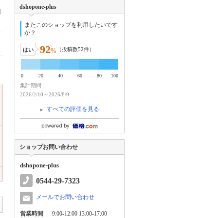
dshopone-plus
利
またこのショップを利用したいです
か？
92
（投稿数
52
件）
はい
%
0
20
40
60
80
100
集計期間
2026/2/10～2026/8/9
すべての評価を見る
ショップお問い合わせ
dshopone-plus
0544-29-7323
メールでお問い合わせ
営業時間
9:00-12:00 13:00-17:00