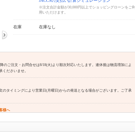
JACCSの支払い計算シミュレーション
※注文合計金額が30,000円以上でショッピングローンをご
用いただけます。
在庫
在庫なし
(火)13時以降のご注文・お問合せは8/18(火)より順次対応いたします。連休後は物流増加によ
承くださいませ。
文のタイミングにより営業日(月曜日)からの発送となる場合がございます。ご了承
客様へ
す（窓用エアコンは工事対象外です）。 エアコンのご注文→商品の出荷→設置業
なります。（商品は先納品です）