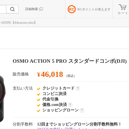
詳細検索
KC
ポイントが使えます
カート
DJI)【dshopone-plus】
OSMO ACTION 5 PRO スタンダードコンボ(DJI)
46,018
¥
販売価格
（税込）
支払い方法
クレジットカード
詳
コンビニ決済
細
代金引換
価格.com決済
詳
ショッピングローン
細
詳
細
分割手数料
12回までショッピングローン分割手数料無料！