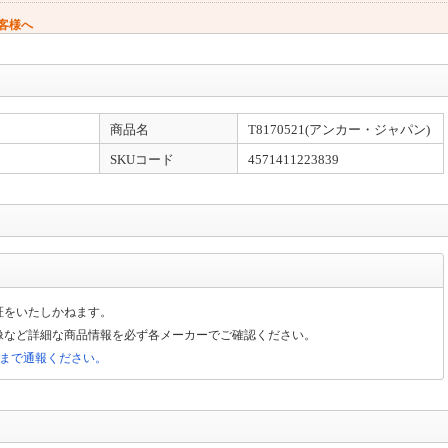
客様へ
す（窓用エアコンは工事対象外です）。 エアコンのご注文→商品の出荷→設置業
なります。（商品は先納品です）
商品名
T8170521(アンカー・ジャパン)
と異なるため、ご注文をいただいた商品によっては、お届けまで日数を要する場合
SKUコード
4571411223839
金確認)は当日出荷致します(土日除く)。【大型商品】に関しては輸送方法が通常の
ら2～3日での配送予定となります。
は50kg以上）はヤマトホームコンビニエンスでの配送となります。配送業者より到着
証をいたしかねます。
像など詳細な商品情報を必ず各メーカーでご確認ください。
局まで通報ください。
送日のご入力は希望日となります。地域によってはご希望に添えない場合もござい
可地域：沖縄、その他離島地域全域