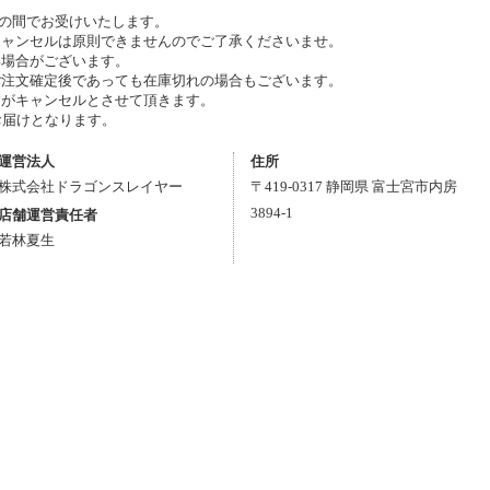
0」の間でお受けいたします。
キャンセルは原則できませんのでご了承くださいませ。
い場合がございます。
ご注文確定後であっても在庫切れの場合もございます。
がキャンセルとさせて頂きます。
お届けとなります。
運営法人
住所
株式会社ドラゴンスレイヤー
〒
419-0317
静岡県
富士宮市
内房
3894-1
店舗運営責任者
若林夏生