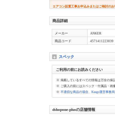
エアコン設置工事お申込みまたはご検討のお
エアコン設置サービスは全国対応しておりま
者様より工事日のご連絡→設置工事の流れと
商品詳細
配送について
メーカー
ANKER
配送先が【沖縄県・離島】の場合は通常配送
がございます。ご了承くださいませ。
商品コード
4571411223839
出荷日についてのお知らせ
平日13時までの代引きご注文(振り込みご入
スペック
宅配便とは異なる為、ご入金確認後の発送か
ご利用の前にお読みください
大型商品の配送について
大型商品（梱包サイズ合計が260cmもしく
※
掲載しているすべての情報は万全の保
時間のご連絡が当日午前中にございます。
※
ご購入の前にはスペック・付属品・画
※
不適切な商品の場合、Kaago運営事務
大型家電をご購入のお客様へ
大型商品は原則日時指定不可となります。配
ます。ご容赦ください。 ※大型商品配送不
dshopone-plusの店舗情報