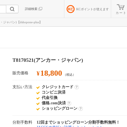
詳細検索
KC
ポイントが使えます
カート
・ジャパン)【dshopone-plus】
T8170521(アンカー・ジャパン)
18,800
¥
販売価格
（税込）
支払い方法
クレジットカード
詳
コンビニ決済
細
代金引換
価格.com決済
詳
ショッピングローン
細
詳
細
分割手数料
12回までショッピングローン分割手数料無料！