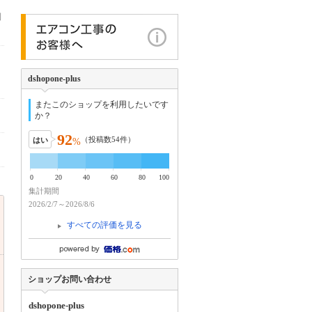
利
dshopone-plus
またこのショップを利用したいです
か？
92
（投稿数
54
件）
はい
%
0
20
40
60
80
100
集計期間
2026/2/7～2026/8/6
すべての評価を見る
ショップお問い合わせ
dshopone-plus