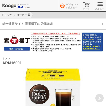
KCポイント
が使えます!
カート
メニュー
ドリンク
コーヒー豆
>
>
総合通販サイト 家電横丁の店舗詳細
ネスレ
ARM16001