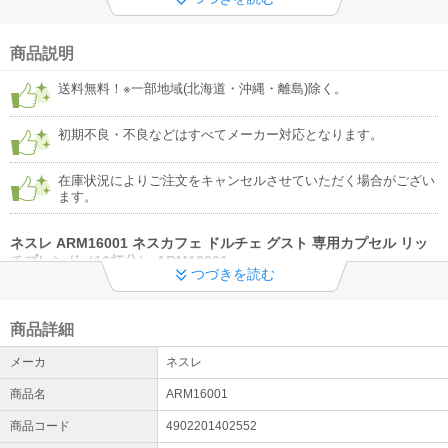
ご注文からと取付工事までの流れ ・標準工事と追加工事 ・追加工事
料金 ・キャンセルについて
商品説明
詳細はこちら
送料無料！※一部地域(北海道・沖縄・離島)除く。
◆工事希望のお客様への重要なお知らせ◆
施工希望者様のご登録お電話番号が繋がらない状況が多発してお
初期不良・不良などはすべてメーカー対応となります。
り、アポイントのお電話ができない事象が多発しております。 今一
度、繋がる番号（携帯電話番号）及び番号確認をお願いします。
在庫状況によりご注文をキャンセルさせていただく場合がござい
ます。
ネスレ ARM16001 ネスカフェ ドルチェ グスト 専用カプセル リッ
チブレンド（16杯分） ARM16001
つづきを読む
【商品について】
深いコクとキレのある味わい。
■深いコクとキレのある味わい
商品詳細
ローストされたコーヒーの豊かな香りが、シルクのようになめらかなクレマか
ら立ち上ります。上質なアラビカ豆を使用した、赤ブドウを思わせるコクと、
メーカ
ネスレ
フルーティーな後味をお楽しみください。
商品名
ARM16001
サイズ： 高さ 120mm 幅 120mm 奥行 120mm
＜使用上の注意＞
商品コード
4902201402552
カプセルはネスカフェ ドルチェ グスト システム専用です。