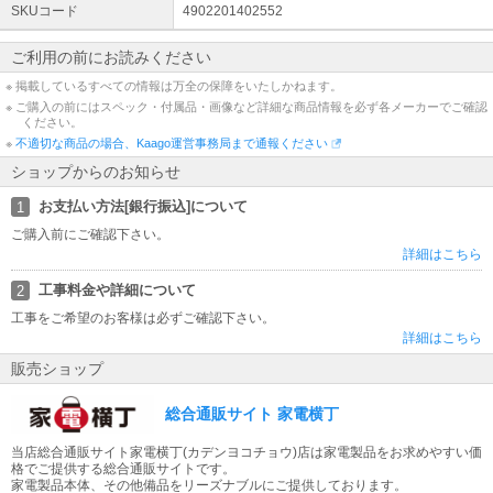
一度カプセルホルダーにセットして針穴が開いたカプセルは使用しないでくだ
SKUコード
4902201402552
さい（お湯の噴出によるやけどのおそれ）。
本体のインジケーターもしくは電源スイッチの点滅中は、カプセルホルダーの
ご利用の前にお読みください
操作をしないでください（けが、やけどのおそれ）。
製品の品質には万全を期しておりますが、万一お買い求めの製品中に天面のシ
※ 掲載しているすべての情報は万全の保障をいたしかねます。
ールがきちんとはり合わされていないものがありましたら、使用をお控えくだ
※ ご購入の前にはスペック・付属品・画像など詳細な商品情報を必ず各メーカーでご確認
さい（お湯の噴出によるやけどのおそれ）。
ください。
※商品の詳細はメーカーページにてご確認ください。
※
不適切な商品の場合、Kaago運営事務局まで通報ください
************************************************
ショップからのお知らせ
【ご注文前にご確認ください。】
・発送後のキャンセルはお受けできません。
お支払い方法[銀行振込]について
1
・お客様都合による「返品 交換」は行っておりません。
ご購入前にご確認下さい。
・仕様変更などにより、内容が一部と異なる場合があります。予めご了承くだ
詳細はこちら
さい。
・モニター環境により、実際の商品の色合いと多少異なってみえる場合があり
工事料金や詳細について
2
ます。ご注意ください。
※記載は商品仕様の一部です。
工事をご希望のお客様は必ずご確認下さい。
仕様説明不足等の理由での返品はできません。
詳細はこちら
また、いかなる理由であっても開封後・使用後のキャンセルは固くお断りいた
販売ショップ
します。
仕様説明については当店ではご回答できかねます。
総合通販サイト 家電横丁
ごく稀に記載ミスがある場合もございますため、ご注文前に必ずメーカーHPに
てご確認下さい。
当店総合通販サイト家電横丁(カデンヨコチョウ)店は家電製品をお求めやすい価
※こちらの商品は、初期不良対応外となっております。 万が一初期不良が発生
格でご提供する総合通販サイトです。
した場合はお手数ですがメーカーサポート窓口までお問い合わせをお願いいた
家電製品本体、その他備品をリーズナブルにご提供しております。