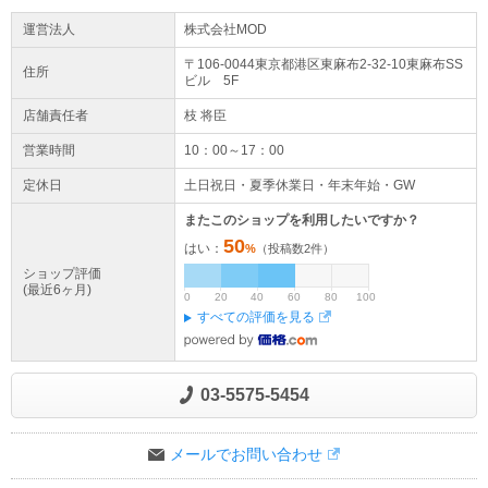
します。
※【ラッピング】【店頭引き渡し】はご利用になれません。
運営法人
株式会社MOD
予めご了承ください。
※他店舗でも販売中の為、予告なく在庫切れとなる場合がございます。
〒106-0044東京都
港区
東麻布2-32-10
東麻布SS
住所
ビル 5F
※大量注文の場合ご注文をキャンセルさせていただく場合がございます。
予めご了承ください。
店舗責任者
枝 将臣
営業時間
10：00～17：00
定休日
土日祝日・夏季休業日・年末年始・GW
またこのショップを利用したいですか？
50
はい：
%
（投稿数
2
件）
ショップ評価
(最近6ヶ月)
0
20
40
60
80
100
すべての評価を見る
03-5575-5454
メールでお問い合わせ