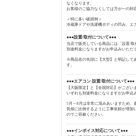
メールが届かないお客様へ
なくなります。
特にフリーメール（Yahoo!メール・Gmail
お客様のご協力なくしては万が一の対
せをしたが、当店からの連絡が一切ないとい
＜特に多い破損例＞
冷蔵庫ドアや洗濯機ボディの凹み、エア
●お支払い方法が代金引換のお客様へ●
お支払い方法で代金引換をお選び頂いた際、
●●●設置/取付について●●●
絡の取れない場合は発送を保留させて頂きま
当店で販売している商品には「設置/取
別途料金になりますがお申込みいただ
※商品名の先頭に【大型】と明記して
す。
●●●エアコン 設置/取付について●●●
【大阪限定】と【全国対応】がござい
いずれも別途料金になりますがお申込
5月～8月は非常に混みあいますため、
気候に比例するように工事依頼が増加
のでご容赦ください。
●●●インボイス対応について●●●