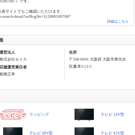
097087）です。
公表サイトでもご確認いただけます。
gno-search/detail?selRegNo=3120001097087
詳細はこちら
報
運営法人
住所
株式会社セイカ
〒
546-0041
大阪府
大阪市東住吉
区
桑津3-13-3
店舗運営責任者
板橋正幸
ラッピング
テレビ 24V型
テレビ 40V型
テレビ 43V型