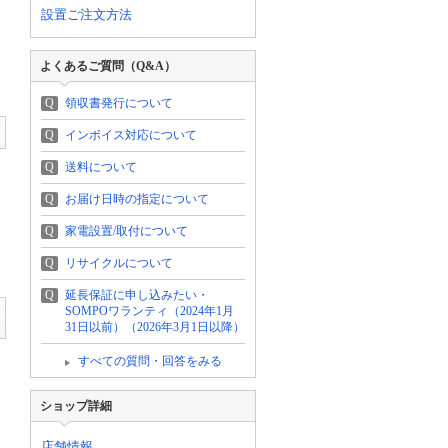
設置ご注文方法
よくあるご質問（Q&A）
Q
領収書発行について
Q
インボイス対応について
Q
送料について
Q
お届け日時の指定について
Q
家電設置/取付について
Q
リサイクルについて
Q
延長保証に申し込みたい・
SOMPOワランティ（2024年1月
31日以前）（2026年3月1日以降）
すべての質問・回答をみる
ショップ詳細
店舗情報