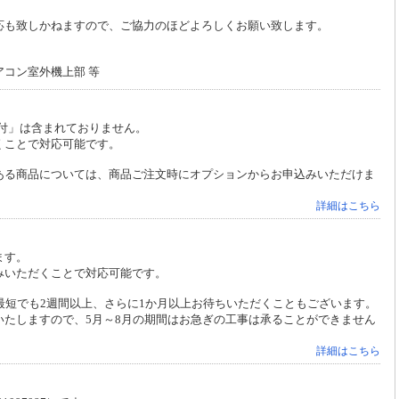
・hotmail等）へお届けできていない報告を頂戴しております。 ご注文・又は問い合わ
応も致しかねますので、ご協力のほどよろしくお願い致します。
うお客様はお知らせ下さい。
コン室外機上部 等
大型商品など発送前に、お電話にて確認を取らせて頂く場合が御座います。 ご連
すので、予めご了承願います
付」は含まれておりません。
くことで対応可能です。
ある商品については、商品ご注文時にオプションからお申込みいただけま
詳細はこちら
ます。
みいただくことで対応可能です。
最短でも2週間以上、さらに1か月以上お待ちいただくこともございます。
いたしますので、5月～8月の期間はお急ぎの工事は承ることができません
詳細はこちら