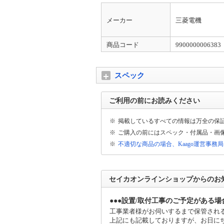
エアコン設置工事がどのくらいで対応できる
7月末現在、6月上旬より変わらず立て込ん
メーカー
三菱電機
ヤマトホームコンビニエンス社名変更のお知
ヤマトホームコンビニエンス（クロネコヤマト
商品コード
9900000006383
となりましたが、代金引換の領収書のみ今し
スペック
【石川県の大雨に伴う配送への影響について
石川県で発生した大雨の影響により冠水・氾
が生じております。
ご利用の前にお読みください
インボイス対応について
※
掲載しているすべての情報は万全の保
当店は適格請求書発行事業者（T31200010
※
ご購入の前にはスペック・付属品・画
※
不適切な商品の場合、Kaago運営事務
リサイクルについて
当店でのリサイクルお申込みについてはこち
セイカオンラインショップからのお
家電設置について
【家電設置サービスは別途料金です】商品に
●●●設置/取付工事のご予定がある場
が可能です。
詳細はこちら
工事業者様がお伺いするまで保管され
上記にも記載しておりますが、お日に