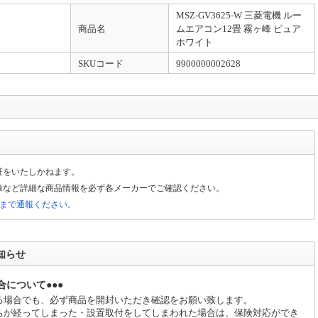
かについて
MSZ-GV3625-W 三菱電機 ルー
でおります。詳しくはリンク先をご参考ください。
詳細はこちら
商品名
ムエアコン12畳 霧ヶ峰 ピュア
ホワイト
らせ
家財宅配便）は2025年1月1日より「アートセッティングデリバリー」に社名変更
SKUコード
9900000002628
ばらく旧名称のまま発行されます。
】
濫が発生し道路状況が悪化しており、一部地域においてお届け停止及び大幅な遅れ
証をいたしかねます。
97087）です。詳細は当該ページをご参考ください。
詳細はこちら
像など詳細な商品情報を必ず各メーカーでご確認ください。
局まで通報ください。
らのページをご参考ください。
詳細はこちら
知らせ
は設置及びリサイクルは含まれておりませんが、別途料金でお申込みいただくこと
合について●●●
る場合でも、必ず商品を開封いただき確認をお願い致します。
ちが経ってしまった・設置取付をしてしまわれた場合は、保険対応ができ