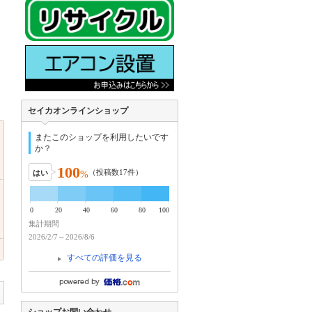
セイカオンラインショップ
またこのショップを利用したいです
か？
100
（投稿数
17
件）
はい
%
0
20
40
60
80
100
集計期間
2026/2/7～2026/8/6
すべての評価を見る