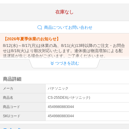
在庫なし
商品についてお問い合わせ
【2026年夏季休業のお知らせ】
8/12(水)～8/17(月)は休業の為、8/11(火)13時以降のご注文・お問合
せは8/18(火)より順次対応いたします。連休後は物流増加による配
送遅延が生じる場合がございます。ご了承くださいませ。
つづきを読む
【商品発送についてのご案内】
当店は土曜・日曜は休業日となります。ご注文のタイミングにより
営業日(月曜日)からの発送となる場合がございます。ご了承くださ
商品詳細
いませ。
メーカ
パナソニック
エアコン設置工事お申込みまたはご検討のお客様へ
商品名
CS-255DEX(パナソニック)
エアコン設置サービスは全国対応しております（窓用エアコンは工
事対象外です）。 エアコンのご注文→商品の出荷→設置業者様より
商品コード
4549980883044
工事日のご連絡→設置工事の流れとなります。（商品は先納品で
SKUコード
4549980883044
す）
配送について