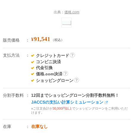
出典：
価格.com
91,541
¥
販売価格
（税込）
支払方法
クレジットカード
詳
コンビニ決済
細
代金引換
価格.com決済
詳
ショッピングローン
細
詳
細
分割手数料
12回までショッピングローン分割手数料無料！
JACCSの支払い計算シミュレーション
※ご注文合計が
30,000円以上
でショッピングローンをご利用いただ
けます。
在庫
在庫なし