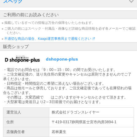
スペック
配送先が【沖縄県・離島】の場合は通常配送と異なるため、ご注文
をいただいた商品によっては、お届けまで日数を要する場合がござ
ご利用の前にお読みください
います。ご了承くださいませ。
※ 掲載しているすべての情報は万全の保障をいたしかねます。
※ ご購入の前にはスペック・付属品・画像など詳細な商品情報を必ず各メーカーでご確認
出荷日についてのお知らせ
ください。
平日13時までの代引きご注文(振り込みご入金確認)は当日出荷致し
※
不適切な商品の場合、Kaago運営事務局まで通報ください
ます(土日除く)。【大型商品】に関しては輸送方法が通常の宅配便
販売ショップ
とは異なる為、ご入金確認後の発送から2～3日での配送予定となり
ます。
dshopone-plus
大型商品の配送について
・電話でのお問合せは「9：00～15：00」の間でお受けいたします。
大型商品（梱包サイズ合計が260cmもしくは50kg以上）はヤマトホ
・ご注文確定後の、送り先住所の変更やキャンセルは原則できませんのでご了
ームコンビニエンスでの配送となります。配送業者より到着時間の
承くださいませ。
ご連絡が当日午前中にございます。
・日時指定・時間指定のご希望に添えない場合がございます。
・商品は他モールと併売しております。ご注文確定後であっても在庫切れの場
合もございます。
大型家電をご購入のお客様へ
その際は、大変恐縮で はございますがキャンセルとさせて頂きます。
大型商品は原則日時指定不可となります。配送日のご入力は希望日
・大型家電は発送日より2～3日前後でのお届けとなります。
となります。地域によってはご希望に添えない場合もございます。
運営法人
株式会社ドラゴンスレイヤー
ご容赦ください。 ※大型商品配送不可地域：沖縄、その他離島地域
全域
住所
〒419-0317静岡県
富士宮市
内房3894-1
店舗責任者
若林夏生