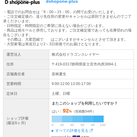
dshopone-plus
大型商品の配送について
・電話でのお問合せは「9：00～15：00」の間でお受けいたします。
大型商品（梱包サイズ合計が260cmもしくは50kg以上）はヤマトホ
・ご注文確定後の、送り先住所の変更やキャンセルは原則できませんのでご了
ームコンビニエンスでの配送となります。配送業者より到着時間の
承くださいませ。
ご連絡が当日午前中にございます。
・日時指定・時間指定のご希望に添えない場合がございます。
・商品は他モールと併売しております。ご注文確定後であっても在庫切れの場
合もございます。
大型家電をご購入のお客様へ
その際は、大変恐縮で はございますがキャンセルとさせて頂きます。
大型商品は原則日時指定不可となります。配送日のご入力は希望日
・大型家電は発送日より2～3日前後でのお届けとなります。
となります。地域によってはご希望に添えない場合もございます。
運営法人
株式会社ドラゴンスレイヤー
ご容赦ください。 ※大型商品配送不可地域：沖縄、その他離島地域
全域
住所
〒419-0317静岡県
富士宮市
内房3894-1
店舗責任者
若林夏生
営業時間
9:00-12:00 13:00-17:00
定休日
土曜、日曜
またこのショップを利用したいですか？
92
はい：
%
（投稿数
54
件）
ショップ評価
(最近6ヶ月)
0
20
40
60
80
100
すべての評価を見る