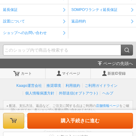
延長保証
SOMPOワランティ延長保証
設置について
返品特約
ショップへのお問い合わせ
ページの先頭へ
カート
マイページ
新規ID登録
Kaago運営会社
推奨環境
利用規約
ご利用ガイドライン
個人情報保護方針
外部送信(オプトアウト)
ヘルプ
※ 配送、支払方法、返品など、ご注文に関する点はご利用の
店舗情報ページ
をご確
認いただくか、各ショップへ直接お問い合わせください。
※ 個人情報の取扱いについては
個人情報保護方針
をご覧ください。
購入手続きに進む
※ 不明な点がございましたら
ヘルプ
をご覧ください。
Copyright © Kakaku.com, Inc.