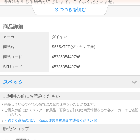
送遅延が生じる場合がございます。ご了承くださいませ。
つづきを読む
【商品発送についてのご案内】
当店は土曜・日曜は休業日となります。ご注文のタイミングにより
営業日(月曜日)からの発送となる場合がございます。ご了承くださ
商品詳細
いませ。
メーカ
ダイキン
エアコン設置工事お申込みまたはご検討のお客様へ
商品名
S565ATEP(ダイキン工業)
エアコン設置サービスは全国対応しております（窓用エアコンは工
事対象外です）。 エアコンのご注文→商品の出荷→設置業者様より
商品コード
4573535440796
工事日のご連絡→設置工事の流れとなります。（商品は先納品で
SKUコード
4573535440796
す）
配送について
スペック
配送先が【沖縄県・離島】の場合は通常配送と異なるため、ご注文
をいただいた商品によっては、お届けまで日数を要する場合がござ
ご利用の前にお読みください
います。ご了承くださいませ。
※ 掲載しているすべての情報は万全の保障をいたしかねます。
※ ご購入の前にはスペック・付属品・画像など詳細な商品情報を必ず各メーカーでご確認
出荷日についてのお知らせ
ください。
平日13時までの代引きご注文(振り込みご入金確認)は当日出荷致し
※
不適切な商品の場合、Kaago運営事務局まで通報ください
ます(土日除く)。【大型商品】に関しては輸送方法が通常の宅配便
販売ショップ
とは異なる為、ご入金確認後の発送から2～3日での配送予定となり
ます。