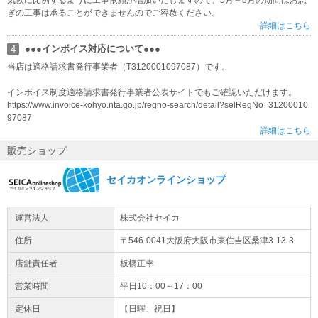
気候に比例するように工事依頼が増加いたしますので、5月～8月の期間はお急
特にフリーメール（Yahoo!メール・Gmail・hotmail等）へお届けで
ぎの工事は承ることができませんのでご容赦ください。
きていない報告を頂戴しております。 ご注文・又は問い合わせをし
詳細はこちら
たが、当店からの連絡が一切ないというお客様はお知らせ下さい。
●●●インボイス対応について●●●
4
●お支払い方法が代金引換のお客様へ●
当店は適格請求書発行事業者（T3120001097087）です。
お支払い方法で代金引換をお選び頂いた際、大型商品など発送前
インボイス制度適格請求書発行事業者公表サイトでもご確認いただけます。
に、お電話にて確認を取らせて頂く場合が御座います。 ご連絡の取
https://www.invoice-kohyo.nta.go.jp/regno-search/detail?selRegNo=31200010
れない場合は発送を保留させて頂きますので、予めご了承願います
97087
詳細はこちら
販売ショップ
セイカオンラインショップ
運営法人
株式会社セイカ
住所
〒546-0041大阪府
大阪市東住吉区
桑津3-13-3
店舗責任者
板橋正幸
営業時間
平日10：00～17：00
定休日
【日曜、祝日】