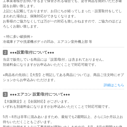
工事業者様がお伺いするまで保管される場合でも、必ず商品を開封いただき確
【石川県の大雨に伴う配送への影響について】
認をお願い致します。
石川県で発生した大雨の影響により冠水・氾濫が発生し道路状況が
上記にも記載しておりますが、お日にちが経ってしまった・設置取付をしてし
悪化しており、一部地域においてお届け停止及び大幅な遅れが生じ
まわれた場合は、保険対応ができなくなります。
ております。
お客様のご協力なくしては万が一の対応も致しかねますので、ご協力のほどよ
ろしくお願い致します。
インボイス対応について
＜特に多い破損例＞
当店は適格請求書発行事業者（T3120001097087）です。詳細は当
冷蔵庫ドアや洗濯機ボディの凹み、エアコン室外機上部 等
該ページをご参考ください。
詳細はこちら
●●●設置/取付について●●●
2
当店で販売している商品には「設置/取付」は含まれておりません。
リサイクルについて
別途料金になりますがお申込みいただくことで対応可能です。
当店でのリサイクルお申込みについてはこちらのページをご参考く
ださい。
※商品名の先頭に【大型】と明記してある商品については、商品ご注文時にオプ
詳細はこちら
ションからお申込みいただけます。
詳細はこちら
家電設置について
●●●エアコン 設置/取付について●●●
3
【家電設置サービスは別途料金です】商品には設置及びリサイクル
【大阪限定】と【全国対応】がございます。
は含まれておりませんが、別途料金でお申込みいただくことが可能
いずれも別途料金になりますがお申込みいただくことで対応可能です。
です。
詳細はこちら
5月～8月は非常に混みあいますため、最短でも2週間以上、さらに1か月以上お
待ちいただくこともございます。
メールが届かないお客様へ