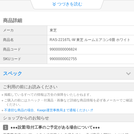
つづきを読む
【重要：熊本地震の影響による遅延と配送停止のお知らせ】
令和8年熊本地震により、被災された皆様に心よりお見舞い申し上げ
ます。この地震の影響により、九州地方へのお届け遅延が発生して
商品詳細
おります。
メーカ
東芝
【重要】お問合せ回答について
商品名
RAS-2216TL-W 東芝 ルームエアコン6畳 ホワイト
ただ今お問合せが急増しており返信にお時間をいただいておりま
す。2-3営業日内にはお返事できますよう対応しております。また
商品コード
9900000006824
「よくあるご質問」もご参考いたけますと幸いです。
SKUコード
9900000002755
詳細はこちら
スペック
エアコン設置工事がどのくらいで対応できるかについて
7月末現在、6月上旬より変わらず立て込んでおります。詳しくはリ
ンク先をご参考ください。
ご利用の前にお読みください
詳細はこちら
※ 掲載しているすべての情報は万全の保障をいたしかねます。
※ ご購入の前にはスペック・付属品・画像など詳細な商品情報を必ず各メーカーでご確認
ヤマトホームコンビニエンス社名変更のお知らせ
ください。
※
不適切な商品の場合、Kaago運営事務局まで通報ください
ヤマトホームコンビニエンス（クロネコヤマト家財宅配便）は2025
年1月1日より「アートセッティングデリバリー」に社名変更となり
ショップからのお知らせ
ましたが、代金引換の領収書のみ今しばらく旧名称のまま発行され
ます。
●●●設置/取付工事のご予定がある場合について●●●
1