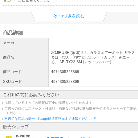
当日出荷いたします
つづきを読む
商品詳細
メーカ
ZOJIRUSHI(象印) 2.2L ガラスエアーポット ガラス
商品名
まほうびん 『押すだけポット（ガラス）みエ～
る』 AB-RY22-SM (マットシルバー)
商品コード
4974305223869
SKUコード
4974305223869
ご利用の前にお読みください
※ 掲載しているすべての情報は万全の保障をいたしかねます。
※ ご購入の前にはスペック・付属品・画像など詳細な商品情報を必ず各メーカーでご確認
ください。
※
不適切な商品の場合、Kaago運営事務局まで通報ください
販売ショップ