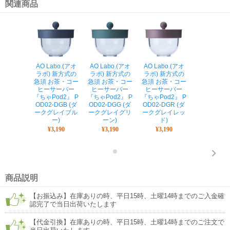
関連商品
AO Labo.(アオ
AO Labo.(アオ
AO Labo.(アオ
ZOJIRUSH
ラボ) 新方式の
ラボ) 新方式の
ラボ) 新方式の
印) 2.2L 
急須 お茶・コー
急須 お茶・コー
急須 お茶・コー
エアーポッ
ヒーサーバー
ヒーサーバー
ヒーサーバー
ラスまほう
『ちゃPod2』 P
『ちゃPod2』 P
『ちゃPod2』 P
『押すだけ
OD02-DGB (ダ
OD02-DGG (ダ
OD02-DGR (ダ
ト（ガラス
ークグレイブル
ークグレイグリ
ークグレイレッ
エ～る』 AB
ー)
ーン)
ド)
22-FZ (
フルフラワ
¥3,190
¥3,190
¥3,190
¥5,200
商品説明
【お振込み】在庫ありの時、平日15時、土曜14時までのご入金確
認完了で当日出荷いたします
【代金引換】在庫ありの時、平日15時、土曜14時までのご注文で