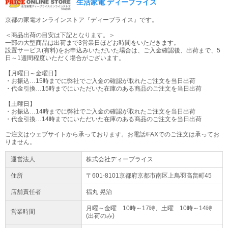
生活家電 ディープライス
京都の家電オンラインストア『ディープライス』です。
＜商品出荷の目安は下記となります。＞
一部の大型商品は出荷まで3営業日ほどお時間をいただきます。
設置サービス(有料)をお申込みいただいた場合は、ご入金確認後、出荷まで、5
日～1週間程度いただく場合がございます。
【月曜日～金曜日】
・お振込…15時までに弊社でご入金の確認が取れたご注文を当日出荷
・代金引換…15時までにいただいた在庫のある商品のご注文を当日出荷
【土曜日】
・お振込…14時までに弊社でご入金の確認が取れたご注文を当日出荷
・代金引換…14時までにいただいた在庫のある商品のご注文を当日出荷
ご注文はウェブサイトから承っております。お電話/FAXでのご注文は承ってお
りません。
運営法人
株式会社ディープライス
住所
〒601-8101京都府
京都市南区
上鳥羽高畠町45
店舗責任者
福丸 晃治
月曜～金曜 10時～17時、土曜 10時～14時
営業時間
(出荷のみ)