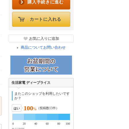
購入手続きに進む
カートに入れる
お気に入りに追加
商品についてお問い合わせ
生活家電 ディープライス
またこのショップを利用したいです
か？
100
（投稿数
13
件）
はい
%
0
20
40
60
80
100