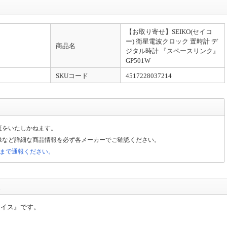
【お取り寄せ】SEIKO(セイコ
ー) 衛星電波クロック 置時計 デ
商品名
ジタル時計 『スペースリンク』
GP501W
SKUコード
4517228037214
証をいたしかねます。
像など詳細な商品情報を必ず各メーカーでご確認ください。
局まで通報ください。
ライス』です。