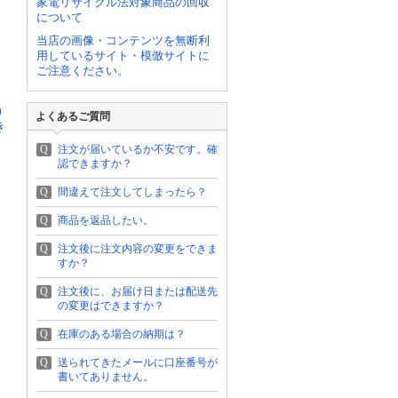
家電リサイクル法対象商品の回収
について
当店の画像・コンテンツを無断利
用しているサイト・模倣サイトに
ご注意ください。
)
よくあるご質問
き
Q
注文が届いているか不安です。確
認できますか？
Q
間違えて注文してしまったら？
Q
商品を返品したい。
Q
注文後に注文内容の変更をできま
すか？
Q
注文後に、お届け日または配送先
の変更はできますか？
Q
在庫のある場合の納期は？
Q
送られてきたメールに口座番号が
書いてありません。