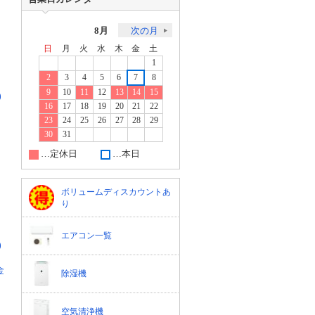
8月
次の月
日
月
火
水
木
金
土
1
2
3
4
5
6
7
8
9
10
11
12
13
14
15
)
16
17
18
19
20
21
22
23
24
25
26
27
28
29
30
31
…定休日
…本日
ボリュームディスカウントあ
り
エアコン一覧
)
金
除湿機
空気清浄機