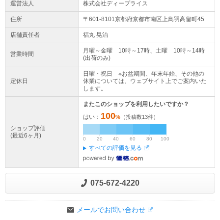
運営法人
株式会社ディープライス
住所
〒601-8101京都府
京都市南区
上鳥羽高畠町45
店舗責任者
福丸 晃治
月曜～金曜 10時～17時、土曜 10時～14時
営業時間
(出荷のみ)
日曜・祝日 ※お盆期間、年末年始、その他の
定休日
休業については、ウェブサイト上でご案内いた
します。
またこのショップを利用したいですか？
100
はい：
%
（投稿数
13
件）
ショップ評価
(最近6ヶ月)
0
20
40
60
80
100
すべての評価を見る
075-672-4220
メールでお問い合わせ