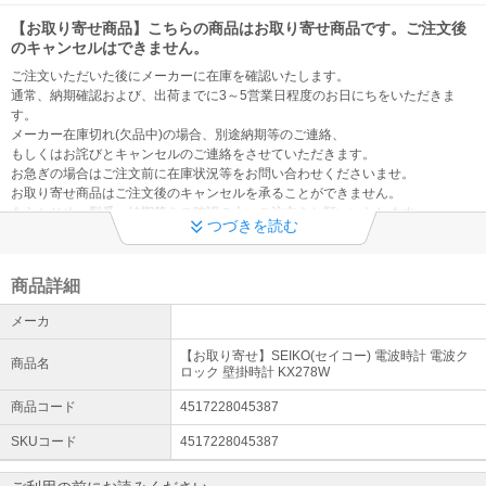
【お取り寄せ商品】こちらの商品はお取り寄せ商品です。ご注文後
のキャンセルはできません。
ご注文いただいた後にメーカーに在庫を確認いたします。
通常、納期確認および、出荷までに3～5営業日程度のお日にちをいただきま
す。
メーカー在庫切れ(欠品中)の場合、別途納期等のご連絡、
もしくはお詫びとキャンセルのご連絡をさせていただきます。
お急ぎの場合はご注文前に在庫状況等をお問い合わせくださいませ。
お取り寄せ商品はご注文後のキャンセルを承ることができません。
あらかじめ、型番・納期等をご確認の上、ご注文をお願いいたします。
つづきを読む
【インテリア時計】インテリア時計の販売につきましては下記内容
をあらかじめご了承ください。
商品詳細
工場出荷時にモニター用電池を組み込んであります。モニター用電池の電池切
れは、仕様寿命より短い場合がございます。
メーカ
電池切れは保証の対象外です。
【お取り寄せ】SEIKO(セイコー) 電波時計 電波ク
商品名
ロック 壁掛時計 KX278W
商品コード
4517228045387
SKUコード
4517228045387