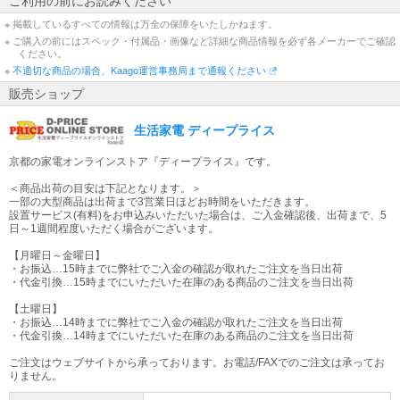
ご利用の前にお読みください
※ 掲載しているすべての情報は万全の保障をいたしかねます。
※ ご購入の前にはスペック・付属品・画像など詳細な商品情報を必ず各メーカーでご確認
ください。
※
不適切な商品の場合、Kaago運営事務局まで通報ください
販売ショップ
生活家電 ディープライス
京都の家電オンラインストア『ディープライス』です。
＜商品出荷の目安は下記となります。＞
一部の大型商品は出荷まで3営業日ほどお時間をいただきます。
設置サービス(有料)をお申込みいただいた場合は、ご入金確認後、出荷まで、5
日～1週間程度いただく場合がございます。
【月曜日～金曜日】
・お振込…15時までに弊社でご入金の確認が取れたご注文を当日出荷
・代金引換…15時までにいただいた在庫のある商品のご注文を当日出荷
【土曜日】
・お振込…14時までに弊社でご入金の確認が取れたご注文を当日出荷
・代金引換…14時までにいただいた在庫のある商品のご注文を当日出荷
ご注文はウェブサイトから承っております。お電話/FAXでのご注文は承ってお
りません。