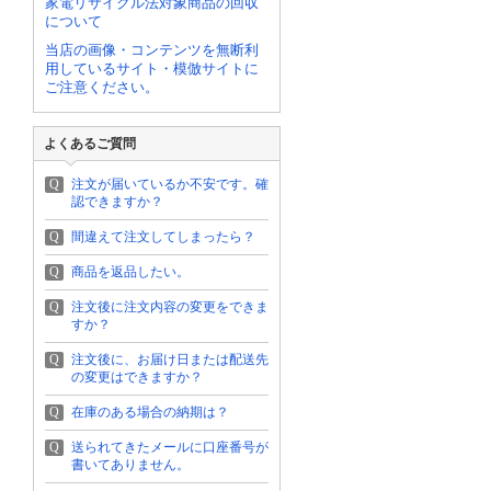
家電リサイクル法対象商品の回収
について
当店の画像・コンテンツを無断利
用しているサイト・模倣サイトに
ご注意ください。
よくあるご質問
Q
注文が届いているか不安です。確
認できますか？
Q
間違えて注文してしまったら？
Q
商品を返品したい。
Q
注文後に注文内容の変更をできま
すか？
Q
注文後に、お届け日または配送先
の変更はできますか？
Q
在庫のある場合の納期は？
Q
送られてきたメールに口座番号が
書いてありません。