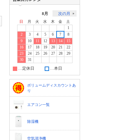
8月
次の月
日
月
火
水
木
金
土
1
2
3
4
5
6
7
8
9
10
11
12
13
14
15
16
17
18
19
20
21
22
23
24
25
26
27
28
29
30
31
…定休日
…本日
ボリュームディスカウントあ
り
エアコン一覧
除湿機
空気清浄機