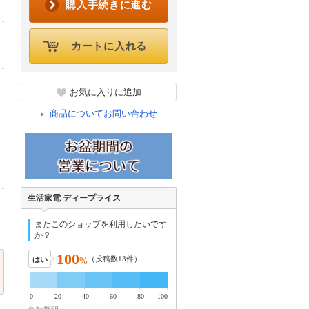
購入手続きに進む
カートに入れる
お気に入りに追加
商品についてお問い合わせ
生活家電 ディープライス
またこのショップを利用したいです
か？
100
（投稿数
13
件）
はい
%
0
20
40
60
80
100